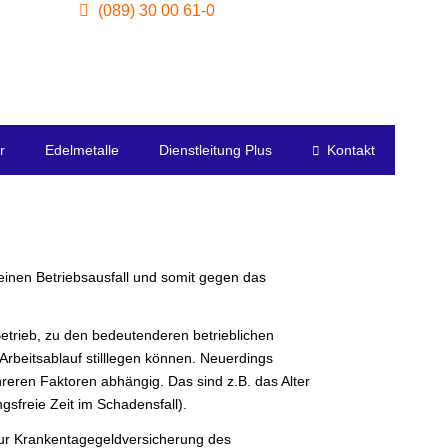
(089) 30 00 61-0
r
Edelmetalle
Dienstleitung Plus
Kontakt
 einen Betriebsausfall und somit gegen das
Betrieb, zu den bedeutenderen betrieblichen
Arbeitsablauf stilllegen können. Neuerdings
ehreren Faktoren abhängig. Das sind z.B. das Alter
sfreie Zeit im Schadensfall).
 zur Krankentagegeldversicherung des