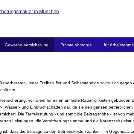
Gewerbe-Versicherung
Private Vorsorge
für Arbeitnehme
Steuerberater - jeder Freiberufler und Selbstständige sollte sich gegen
chützen.
llversicherung, vor allem für einen an feste Räumlichkeiten gebunden 
r-, Wasser- und Einbruchschäden dar, da sie den ganzen betrieblichen 
rsichert. Die Tarifeinstufung - und somit die Beitragshöhe - ist von m
erten Leistungen, die Versicherungssumme und die Karenzzeit (leistung
ung ist, dass die Beiträge zu den Betriebskosten zählen - im Gegensatz